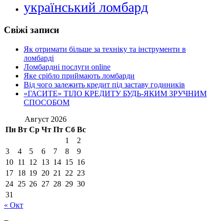
український ломбард
Свіжі записи
Як отримати більше за техніку та інструменти в
ломбарді
Ломбардні послуги online
Яке срібло приймають ломбарди
Від чого залежить кредит під заставу годиників
«ГАСИТЕ» ТІЛО КРЕДИТУ БУДЬ-ЯКИМ ЗРУЧНИМ
СПОСОБОМ
Август 2026
Пн
Вт
Ср
Чт
Пт
Сб
Вс
1
2
3
4
5
6
7
8
9
10
11
12
13
14
15
16
17
18
19
20
21
22
23
24
25
26
27
28
29
30
31
« Окт