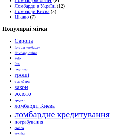
Ломбард як бізнес
(8)
Ломбарди в Україні
(12)
Ломбарди Києва
(3)
Цікаво
(7)
Популярні мітки
Європа
Історія ломбарду
Ломбард online
Рейх
Рим
годиники
гроші
е-ломбард
закон
золото
кредит
ломбарди Києва
ломбардне кредитування
пограбування
срібло
техніка