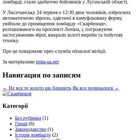
ломбарді, стали здобиччю бойовиків у Луганській області.
У Лисичанську 24 червня о 12:30 двоє чоловіків, озброєних
автоматичною зброєю, одягнені в камуфльовану форму,
увійшли до приміщення ломбарду «Скарбниця»,
розташованого на проспекті Леніна, і, погрожуючи
застосуванням зброї, викрали золоті вироби та побутову
техніку.
Про це повідомляє прес-служба обласної міліції.
За матеріалами
lenta-ua.net
Навигация по записям
←
Не все те золото що блищить
Як все починалося
→
Категорії
Без рубрики
(1)
Гроші
(6)
Законодавство
(1)
Історія ломбарду
(2)