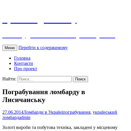
Гроші під заставу
Ломбард як бізнес: історія та реалії
Перейти к содержимому
Меню
Головна
Контакти
Про проект
Найти:
Пограбування ломбарду в
Лисичанську
27.06.2014
Ломбарди в Україні
пограбування
,
український
ломбард
admin
Золоті вироби та побутова техніка, закладені у місцевому