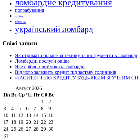
ломбардне кредитування
пограбування
срібло
техніка
український ломбард
Свіжі записи
Як отримати більше за техніку та інструменти в ломбарді
Ломбардні послуги online
Яке срібло приймають ломбарди
Від чого залежить кредит під заставу годиників
«ГАСИТЕ» ТІЛО КРЕДИТУ БУДЬ-ЯКИМ ЗРУЧНИМ С
Август 2026
Пн
Вт
Ср
Чт
Пт
Сб
Вс
1
2
3
4
5
6
7
8
9
10
11
12
13
14
15
16
17
18
19
20
21
22
23
24
25
26
27
28
29
30
31