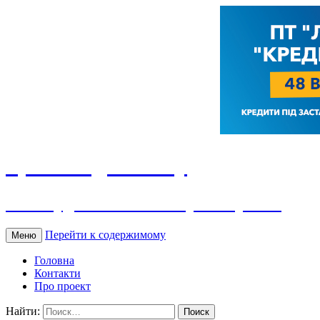
Гроші під заставу
Ломбард як бізнес: історія та реалії
Перейти к содержимому
Меню
Головна
Контакти
Про проект
Найти: