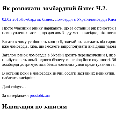
Як розпочати ломбардний бізнес Ч.2.
02.02.2015
Ломбард як бізнес
,
Ломбарди в Україні
ломбарди Киє
Проте учасники ринку нарікають, що за останній рік прибуток 
невикуплених застав, що для ломбарду менш вигідно, ніж погаш
Багато в чому успішність концесії, звичайно, залежить від гар
вже ломбардів, хіба, що зможете запропонувати вигідніші умов
Загалом ранок ломбардів в Україні досить перенасичений і, як
прибутковість ломбардного бізнесу та період його окупності. З
ломбарди дотримуються більш лояльних умов кредитування та 
В останні роки в ломбардах значні обсяги заставних невикупів, 
набагато вигідніші.
Далі слідує…
За матеріалами
prostobiz.ua
Навигация по записям