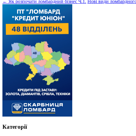
←
Як розпочати ломбардний бізнес Ч.1.
Нові види ломбардног
Категорії