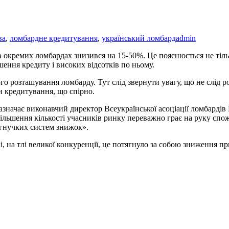
ва
,
ломбардне кредитування
,
український ломбард
admin
в окремих ломбардах знизився на 15-50%. Це пояснюється не тіл
ення кредиту і високих відсотків по ньому.
ного розташування ломбарду. Тут слід звернути увагу, що не слід
и кредитування, що спірно.
 зазначає виконавчий директор Всеукраїнської асоціації ломбард
більшення кількості учасників ринку переважно грає на руку спож
гнучких систем знижок».
і, на тлі великої конкуренції, це потягнуло за собою зниження п