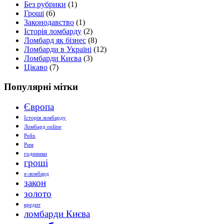
Без рубрики
(1)
Гроші
(6)
Законодавство
(1)
Історія ломбарду
(2)
Ломбард як бізнес
(8)
Ломбарди в Україні
(12)
Ломбарди Києва
(3)
Цікаво
(7)
Популярні мітки
Європа
Історія ломбарду
Ломбард online
Рейх
Рим
годиники
гроші
е-ломбард
закон
золото
кредит
ломбарди Києва