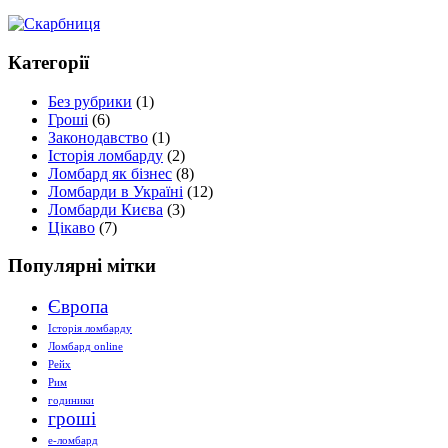
Категорії
Без рубрики
(1)
Гроші
(6)
Законодавство
(1)
Історія ломбарду
(2)
Ломбард як бізнес
(8)
Ломбарди в Україні
(12)
Ломбарди Києва
(3)
Цікаво
(7)
Популярні мітки
Європа
Історія ломбарду
Ломбард online
Рейх
Рим
годиники
гроші
е-ломбард