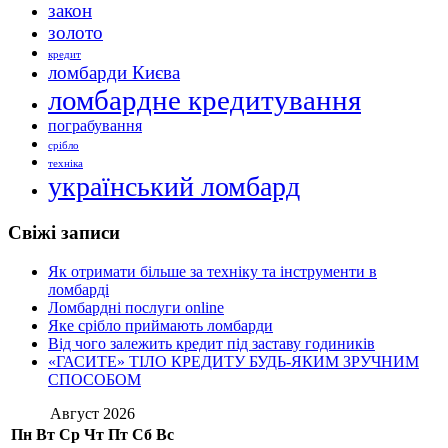
закон
золото
кредит
ломбарди Києва
ломбардне кредитування
пограбування
срібло
техніка
український ломбард
Свіжі записи
Як отримати більше за техніку та інструменти в
ломбарді
Ломбардні послуги online
Яке срібло приймають ломбарди
Від чого залежить кредит під заставу годиників
«ГАСИТЕ» ТІЛО КРЕДИТУ БУДЬ-ЯКИМ ЗРУЧНИМ
СПОСОБОМ
Август 2026
Пн
Вт
Ср
Чт
Пт
Сб
Вс