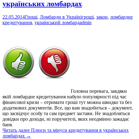
українських ломбардах
22.05.2014
Гроші
,
Ломбарди в Україні
гроші
,
закон
,
ломбардне
кредитування
,
український ломбард
admin
Головна перевага, завдяки
якій ломбардне кредитування набуло популярності під час
фінансової кризи – отримати гроші тут можна швидко та без
додаткових документів. Все, що вам знадобиться – документ,
що засвідчує особу та сам предмет застави. Не знадобляться
довідки про доходи, ні поручителі, яких неодмінно зажадає
банк
Читать далее
Плюси та мінуси кредитування в українських
ломбардах
→