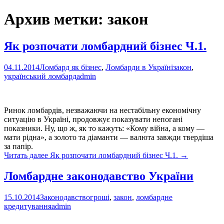
Архив метки: закон
Як розпочати ломбардний бізнес Ч.1.
04.11.2014
Ломбард як бізнес
,
Ломбарди в Україні
закон
,
український ломбард
admin
Ринок ломбардів, незважаючи на нестабільну економічну
ситуацію в Україні, продовжує показувати непогані
показники. Ну, що ж, як то кажуть: «Кому війна, а кому —
мати рідна», а золото та діаманти — валюта завжди твердіша
за папір.
Читать далее
Як розпочати ломбардний бізнес Ч.1.
→
Ломбардне законодавство України
15.10.2014
Законодавство
гроші
,
закон
,
ломбардне
кредитування
admin